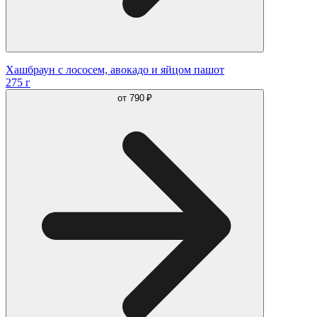
Хашбраун с лососем, авокадо и яйцом пашот
275 г
от
790 ₽