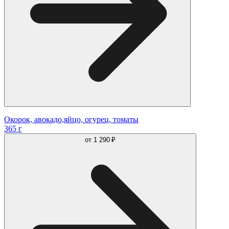
Окорок, авокадо,яйцо, огурец, томаты
365 г
от
1 290 ₽