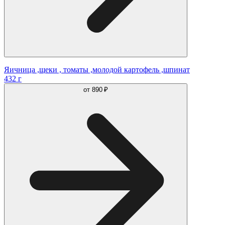
Яичница ,щеки , томаты ,молодой картофель ,шпинат
432 г
от
890 ₽