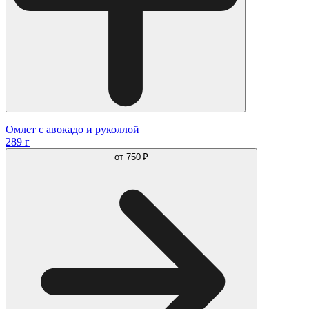
Омлет с авокадо и руколлой
289 г
от
750 ₽