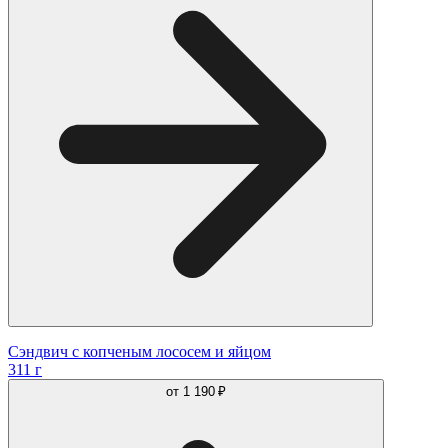
Сэндвич с копченым лососем и яйцом
311 г
от
1 190 ₽