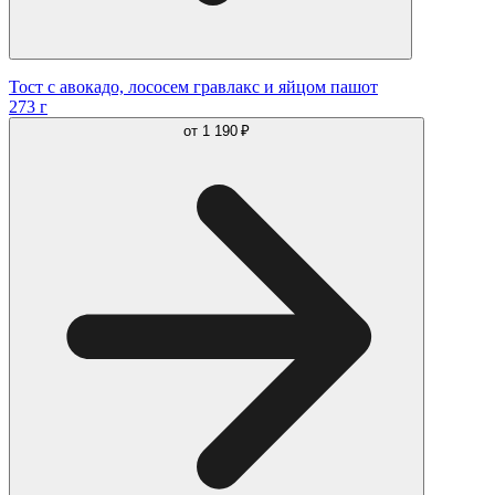
Тост с авокадо, лососем гравлакс и яйцом пашот
273 г
от
1 190 ₽