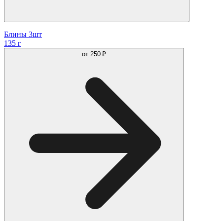
Блины 3шт
135 г
от
250 ₽