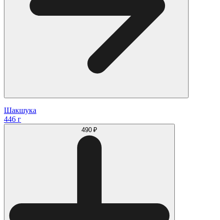
Шакшука
446 г
490 ₽