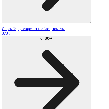
Скрембл, докторская колбаса, томаты
373 г
от
890 ₽