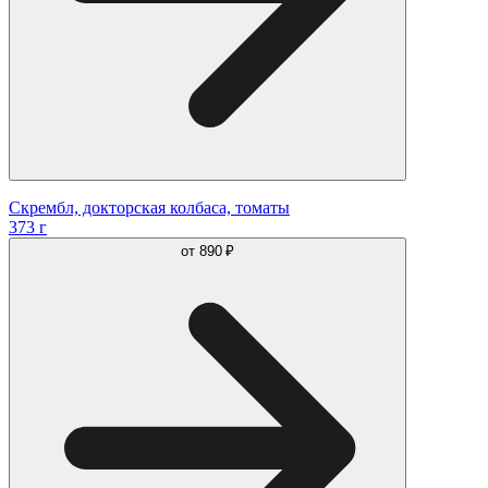
Скрембл, докторская колбаса, томаты
373 г
от
890 ₽