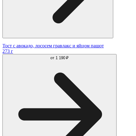
Тост с авокадо, лососем гравлакс и яйцом пашот
273 г
от
1 190 ₽