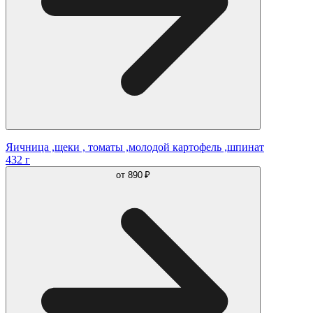
Яичница ,щеки , томаты ,молодой картофель ,шпинат
432 г
от
890 ₽