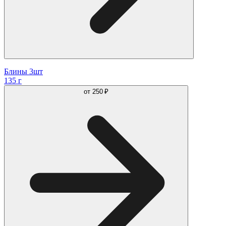
Блины 3шт
135 г
от
250 ₽