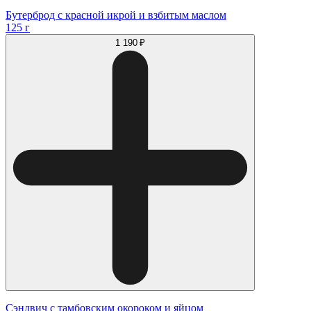
Бутерброд с красной икрой и взбитым маслом
125 г
1 190 ₽
Сэндвич с тамбовским окороком и яйцом