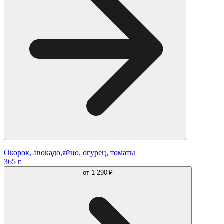
Окорок, авокадо,яйцо, огурец, томаты
365 г
от
1 290 ₽