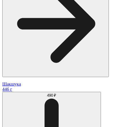
Шакшука
446 г
490 ₽