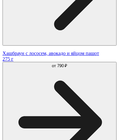
Хашбраун с лососем, авокадо и яйцом пашот
275 г
от
790 ₽