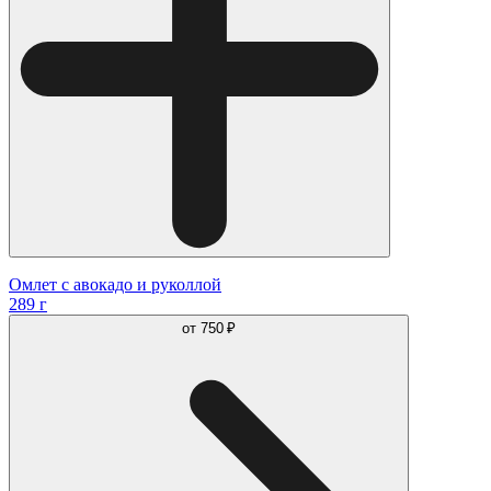
Омлет с авокадо и руколлой
289 г
от
750 ₽