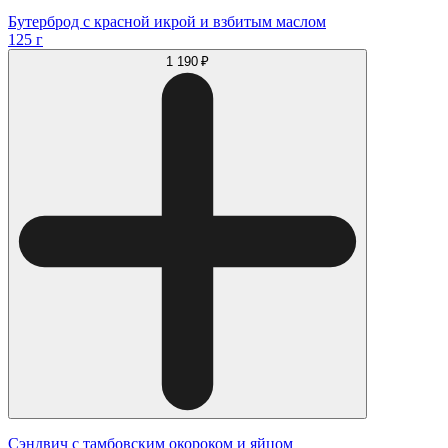
Бутерброд с красной икрой и взбитым маслом
125 г
1 190 ₽
Сэндвич с тамбовским окороком и яйцом