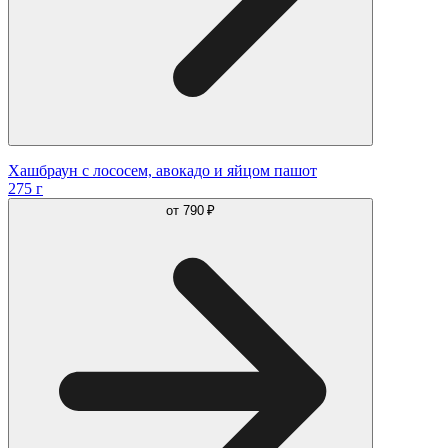
Хашбраун с лососем, авокадо и яйцом пашот
275 г
от
790 ₽