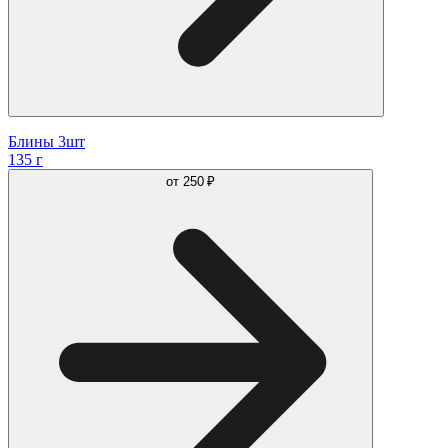
Блины 3шт
135 г
от
250 ₽