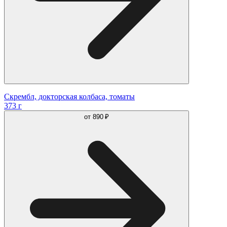
Скрембл, докторская колбаса, томаты
373 г
от
890 ₽