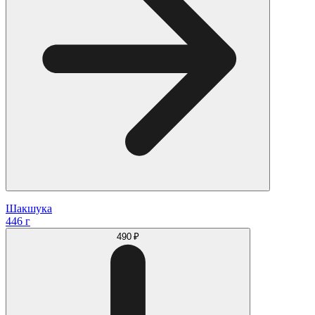
Шакшука
446 г
490 ₽