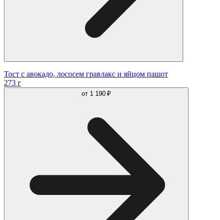
Тост с авокадо, лососем гравлакс и яйцом пашот
273 г
от
1 190 ₽