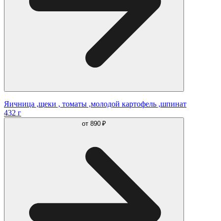
Яичница ,щеки , томаты ,молодой картофель ,шпинат
432 г
от
890 ₽