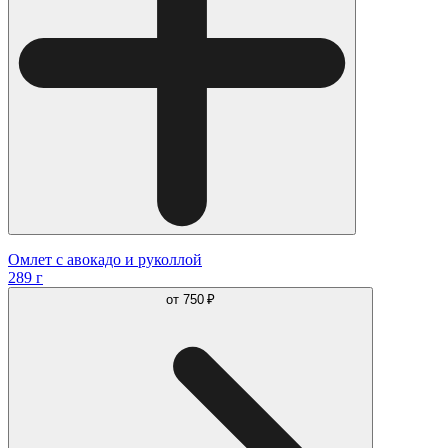
Омлет с авокадо и руколлой
289 г
от
750 ₽