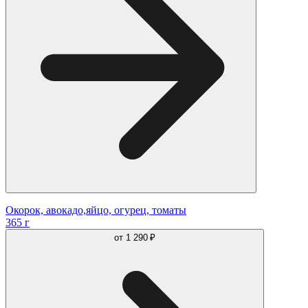
Окорок, авокадо,яйцо, огурец, томаты
365 г
от
1 290 ₽