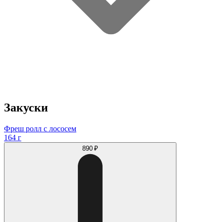
Закуски
Фреш ролл с лососем
164 г
890 ₽