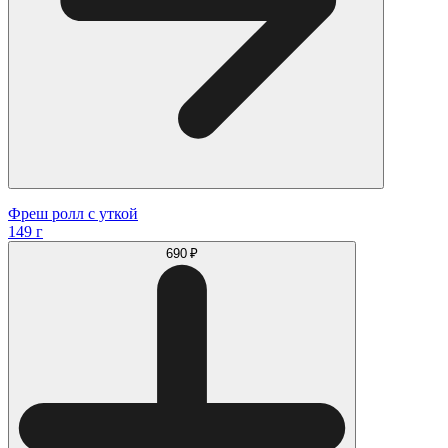
Фреш ролл с уткой
149 г
690 ₽