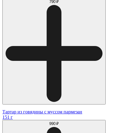
790 ₽
Тартар из говядины с муссом пармезан
151 г
990 ₽