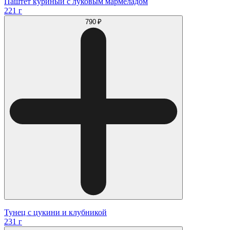
Паштет куриный с луковым мармеладом
221 г
790 ₽
Тунец с цукини и клубникой
231 г