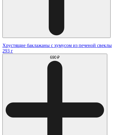
Хрустящие баклажаны с хумусом из печеной свеклы
293 г
690 ₽