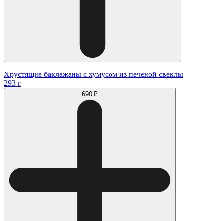
Хрустящие баклажаны с хумусом из печеной свеклы
293 г
690 ₽