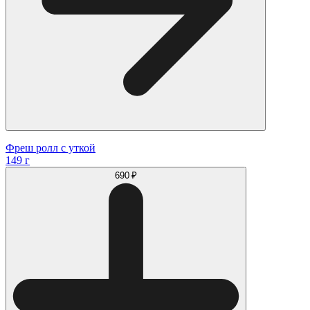
Фреш ролл с уткой
149 г
690 ₽