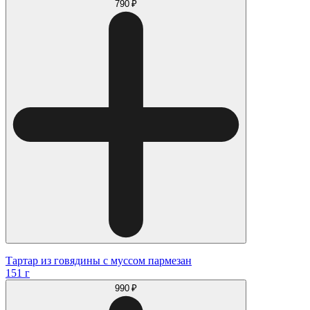
790 ₽
Тартар из говядины с муссом пармезан
151 г
990 ₽