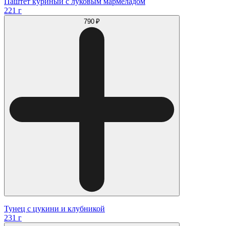
Паштет куриный с луковым мармеладом
221 г
790 ₽
Тунец с цукини и клубникой
231 г