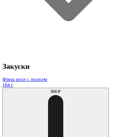
Закуски
Фреш ролл с лососем
164 г
890 ₽