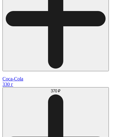
Coca-Cola
330 г
370 ₽