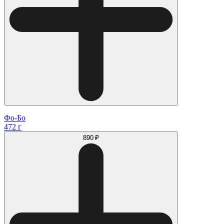
Фо-Бо
472 г
890 ₽