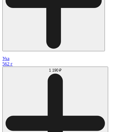
Уха
562 г
1 190 ₽