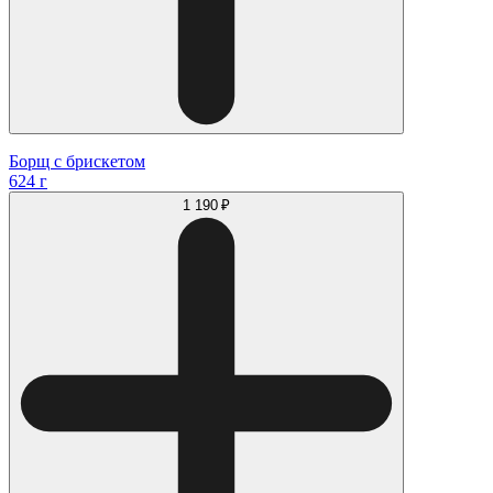
Борщ с брискетом
624 г
1 190 ₽